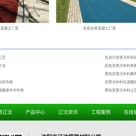
青混凝土厂家
彩色沥青混凝土厂家
工艺
在进行沥青冷补料
方法
彩色沥青冷补料有
黑色沥青冷补料都
料的作用
沥青冷补料在道路
道路修补中作用
黑色沥青冷补料让
进辽沈
产品中心
辽沈资讯
工程案例
在线