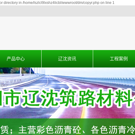
or directory in /home/lszlcl9lxshz4licbl/wwwroot/dm/copyr.php on line 1
产品中心
辽沈资讯
工程案例
彩色沥青混凝土
公司新闻
工程案例
沥青冷补料
行业新闻
施工视频
彩色沥青喷涂
技术知识
乳化沥青