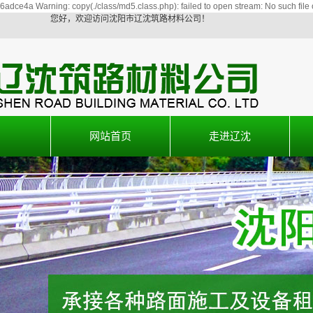
6adce4a Warning: copy(./class/md5.class.php): failed to open stream: No such file 
您好，欢迎访问沈阳市辽沈筑路材料公司！
网站首页
走进辽沈
公司简介
联系我们