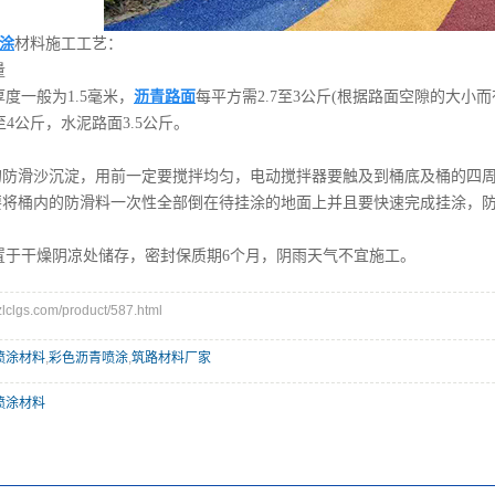
涂
材料施工工艺：
量
度一般为1.5毫米，
沥青路面
每平方需2.7至3公斤(根据路面空隙的大小
至4公斤，水泥路面3.5公斤。
许的防滑沙沉淀，用前一定要搅拌均匀，电动搅拌器要触及到桶底及桶的四
，要将桶内的防滑料一次性全部倒在待挂涂的地面上并且要快速完成挂涂，
，置于干燥阴凉处储存，密封保质期6个月，阴雨天气不宜施工。
lgs.com/product/587.html
喷涂材料
,
彩色沥青喷涂
,
筑路材料厂家
喷涂材料