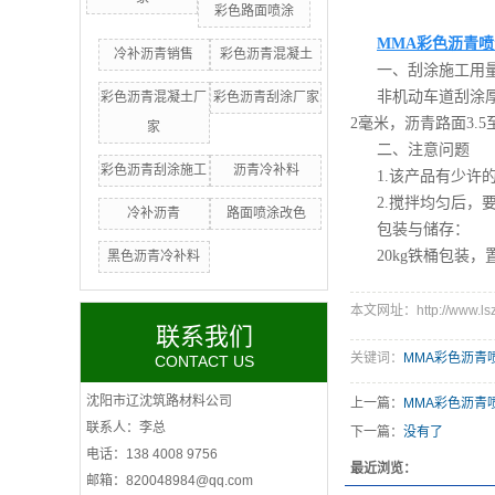
彩色路面喷涂
MMA彩色沥青喷
冷补沥青销售
彩色沥青混凝土
一、刮涂施工用
非机动车道刮涂厚
彩色沥青混凝土厂
彩色沥青刮涂厂家
2毫米，沥青路面3.5
家
二、注意问题
彩色沥青刮涂施工
沥青冷补料
1.该产品有少
2.搅拌均匀后
冷补沥青
路面喷涂改色
包装与储存：
20kg铁桶包装
黑色沥青冷补料
本文网址：http://www.lszlc
联系我们
关键词：
MMA彩色沥青
CONTACT US
沈阳市辽沈筑路材料公司
上一篇：
MMA彩色沥青
联系人：李总
下一篇：
没有了
电话：138 4008 9756
最近浏览：
邮箱：820048984@qq.com