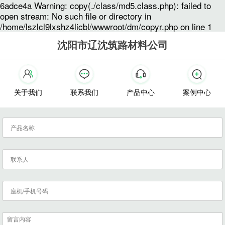
6adce4a Warning: copy(./class/md5.class.php): failed to
open stream: No such file or directory in
/home/lszlcl9lxshz4licbl/wwwroot/dm/copyr.php on line 1
沈阳市辽沈筑路材料公司
关于我们
联系我们
产品中心
案例中心